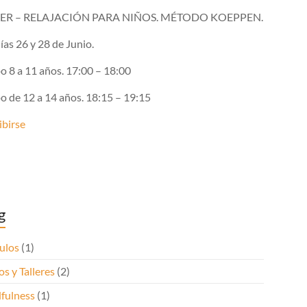
LER – RELAJACIÓN PARA NIÑOS. MÉTODO KOEPPEN.
ías 26 y 28 de Junio.
o 8 a 11 años. 17:00 – 18:00
o de 12 a 14 años. 18:15 – 19:15
ibirse
g
ulos
(1)
s y Talleres
(2)
fulness
(1)