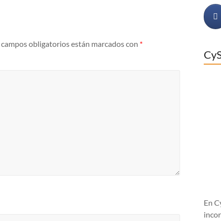
 campos obligatorios están marcados con
*
CyS
En C
incor