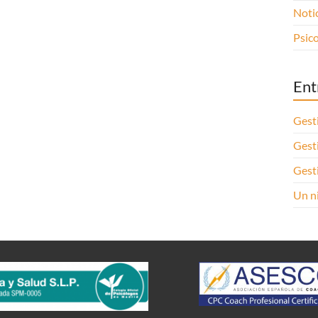
Noti
Psico
Ent
Gest
Gest
Gest
Un ni