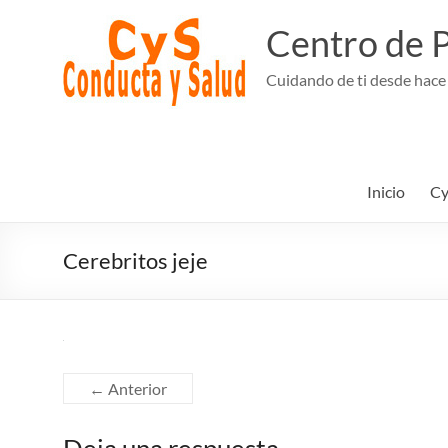
Saltar
al
Centro de P
contenido
Cuidando de ti desde hace
Inicio
Cy
Cerebritos jeje
← Anterior