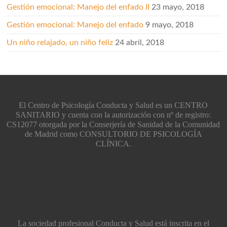
Gestión emocional: Manejo del enfado II
23 mayo, 2018
Gestión emocional: Manejo del enfado
9 mayo, 2018
Un niño relajado, un niño feliz
24 abril, 2018
El Centro de Psicología Conducta y Salud es un CENTRO
SANITARIO y cuenta con la autorización con nº de registro:
CS12077 otorgada por la Conserjería de Sanidad de la Comunidad
de Madrid como CONSULTORIO DE PSICOLOGÍA
CLÍNICA.
La sociedad profesional Conducta y Salud está inscrita en el