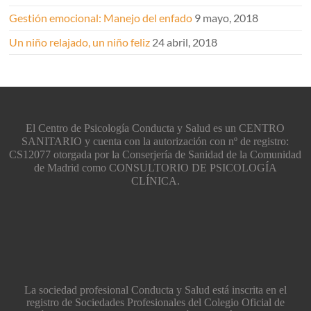
Gestión emocional: Manejo del enfado
9 mayo, 2018
Un niño relajado, un niño feliz
24 abril, 2018
El Centro de Psicología Conducta y Salud es un CENTRO
SANITARIO y cuenta con la autorización con nº de registro:
CS12077 otorgada por la Conserjería de Sanidad de la Comunidad
de Madrid como CONSULTORIO DE PSICOLOGÍA
CLÍNICA.
La sociedad profesional Conducta y Salud está inscrita en el
registro de Sociedades Profesionales del Colegio Oficial de