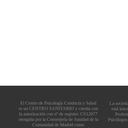
El Centro de Psicología Conducta y Salud
La socied
es un CENTRO SANITARIO y cuenta con
está insc
la autorización con nº de registro: CS12077
Profesi
otorgada por la Conserjería de Sanidad de la
Psicólogos
Comunidad de Madrid como