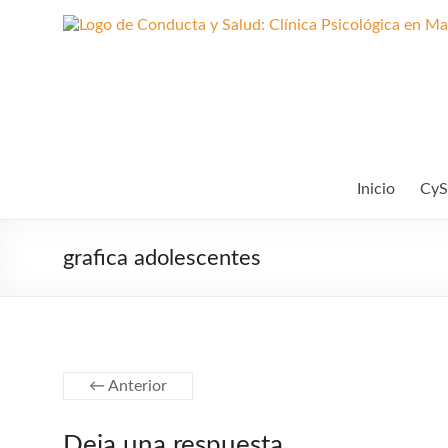
Saltar
al
contenido
Inicio
CyS
grafica adolescentes
← Anterior
Deja una respuesta