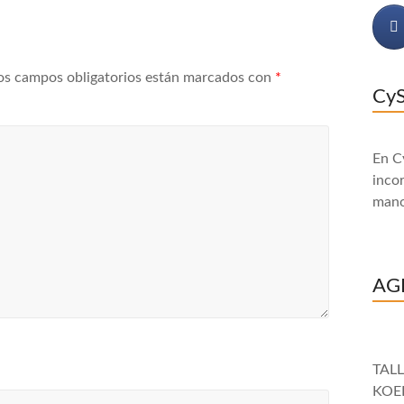
os campos obligatorios están marcados con
*
CyS
En C
incor
mano
AG
TAL
KOE