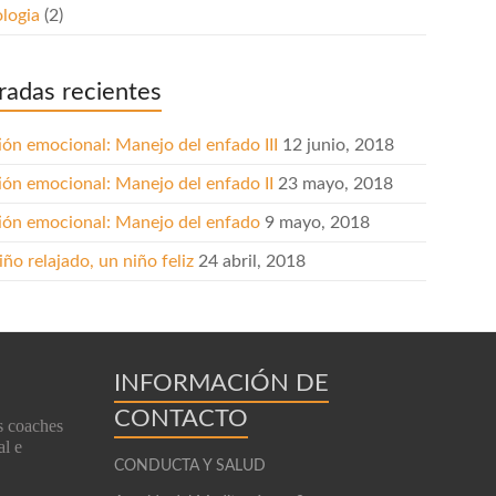
ologia
(2)
radas recientes
ión emocional: Manejo del enfado III
12 junio, 2018
ión emocional: Manejo del enfado II
23 mayo, 2018
ión emocional: Manejo del enfado
9 mayo, 2018
ño relajado, un niño feliz
24 abril, 2018
INFORMACIÓN DE
CONTACTO
s coaches
al e
CONDUCTA Y SALUD