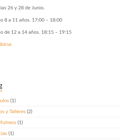
ías 26 y 28 de Junio.
o 8 a 11 años. 17:00 – 18:00
o de 12 a 14 años. 18:15 – 19:15
ibirse
g
culos
(1)
s y Talleres
(2)
fulness
(1)
cias
(1)