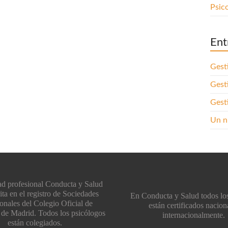
Psic
Ent
Gest
Gest
Gest
Un ni
ad profesional Conducta y Salud
rita en el registro de Sociedades
En Conducta y Salud todos lo
onales del Colegio Oficial de
están certificados nacion
 de Madrid. Todos los psicólogos
internacionalmente.
están colegiados.